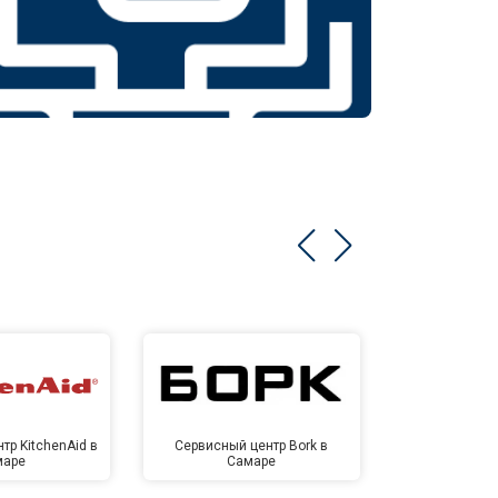
тр KitchenAid в
Сервисный центр Bork в
Сервисный ц
маре
Самаре
Са