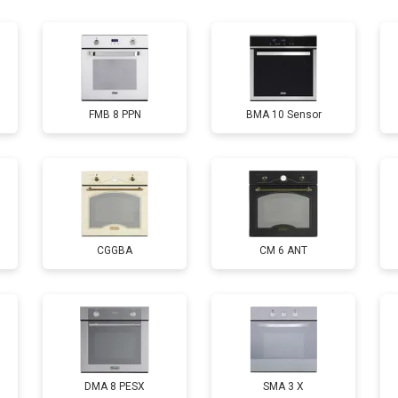
от 120 мин
о
FMB 8 PPN
BMA 10 Sensor
CGGBA
CM 6 ANT
DMA 8 PESX
SMA 3 X