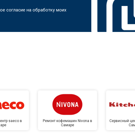
ое согласие на обработку моих
ентр saeco в
Ремонт кофемашин Nivona в
Сервисный цен
аре
Самаре
Са