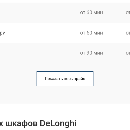
от 60 мин
о
ри
от 50 мин
о
от 90 мин
о
от 60 мин
о
Показать весь прайс
от 80 мин
о
от 50 мин
о
х шкафов DeLonghi