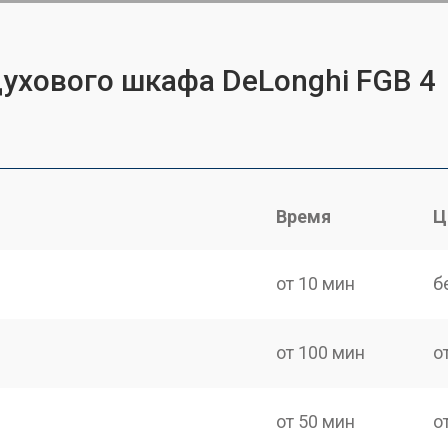
духового шкафа DeLonghi FGB 4
Время
Ц
от 10 мин
б
от 100 мин
о
от 50 мин
о