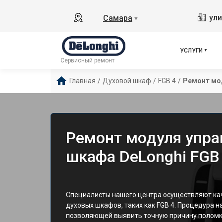
ули
Самара
▼
УСЛУГИ
Сервисный ремонт
Главная
/
Духовой шкаф
/
FGB 4
/
Ремонт мо
Ремонт модуля упра
шкафа DeLonghi FGB
Специалисты нашего центра осуществляют ка
духовых шкафов, таких как FGB 4. Процедура н
позволяющей выявить точную причину поломк