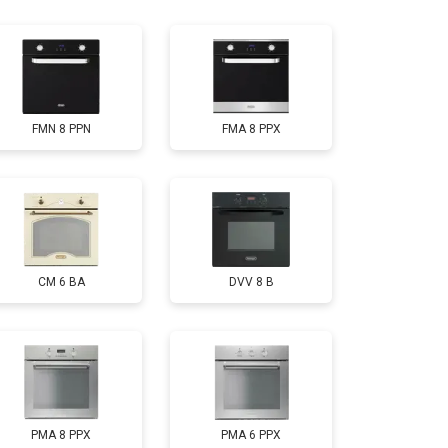
т 4500 ₽
Заказать
FMN 8 PPN
FMA 8 PPX
CM 6 BA
DVV 8 B
PMA 8 PPX
PMA 6 PPX